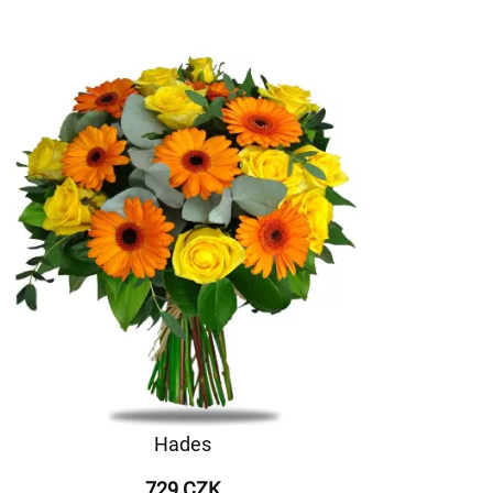
Hades
729 CZK