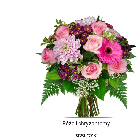
Róże i chryzantemy
929 CZK