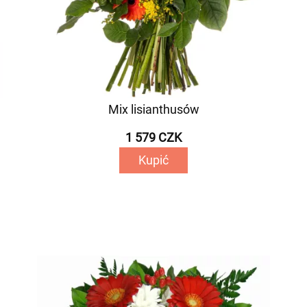
Mix lisianthusów
1 579 CZK
Kupić