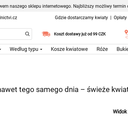
em naszego sklepu internetowego. Najbliższy możliwy termin 
ictvi.cz
Gdzie dostarczamy kwiaty
|
Opłaty
Wybierz datę dostawy
Koszt dostawy już od 99 CZK
Według typu
Kosze kwiatowe
Róże
Buki
awet tego samego dnia – świeże kwiat
Widok