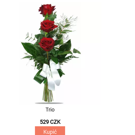
Trio
529 CZK
Kupić