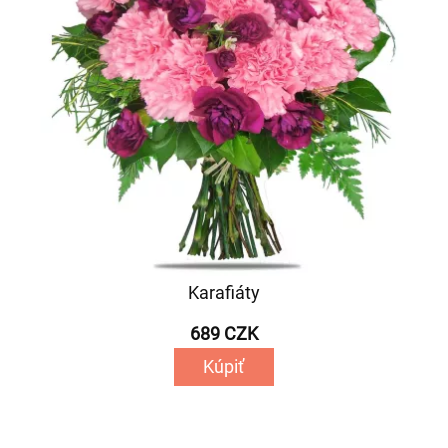
Karafiáty
689 CZK
Kúpiť