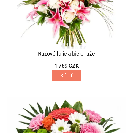
Ružové ľalie a biele ruže
1 759 CZK
Kúpiť