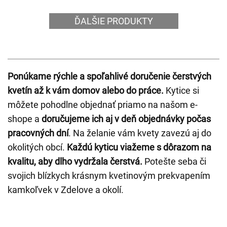
ĎALŠIE PRODUKTY
Ponúkame rýchle a spoľahlivé doručenie čerstvých
kvetín až k vám domov alebo do práce.
Kytice si
môžete pohodlne objednať priamo na našom e-
shope a
doručujeme ich aj v deň objednávky počas
pracovných dní
. Na želanie vám kvety zavezú aj do
okolitých obcí.
Každú kyticu viažeme s dôrazom na
kvalitu, aby dlho vydržala čerstvá.
Potešte seba či
svojich blízkych krásnym kvetinovým prekvapením
kamkoľvek v Zdelove a okolí.