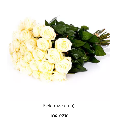
Biele ruže (kus)
109 CZK