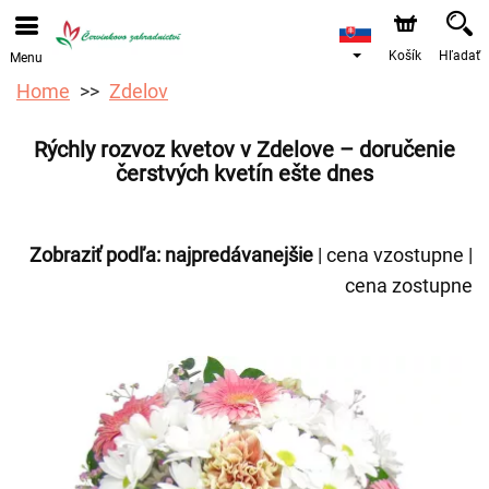
Objednávky prijímame prostredníctvom nášho e-shopu.
Najskorší možný termín doručenia je od 12.8.2026 z
dôvodu dovolenky.
Košík
Hľadať
Menu
Home
Zdelov
Rýchly rozvoz kvetov v Zdelove – doručenie
čerstvých kvetín ešte dnes
Zobraziť podľa:
najpredávanejšie
|
cena vzostupne
|
cena zostupne