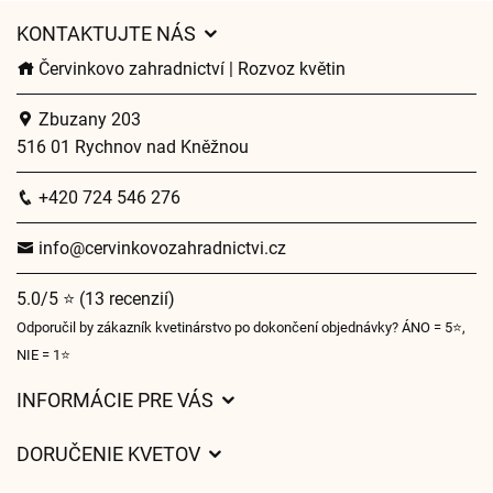
KONTAKTUJTE NÁS
Červinkovo zahradnictví | Rozvoz květin
Zbuzany 203
516 01 Rychnov nad Kněžnou
+420 724 546 276
info@cervinkovozahradnictvi.cz
5.0/5 ⭐ (13 recenzií)
Odporučil by zákazník kvetinárstvo po dokončení objednávky? ÁNO = 5⭐,
NIE = 1⭐
INFORMÁCIE PRE VÁS
Všeobecné obchodné podmienky
DORUČENIE KVETOV
Ochrana osobných údajov
Poplatky za doručenie