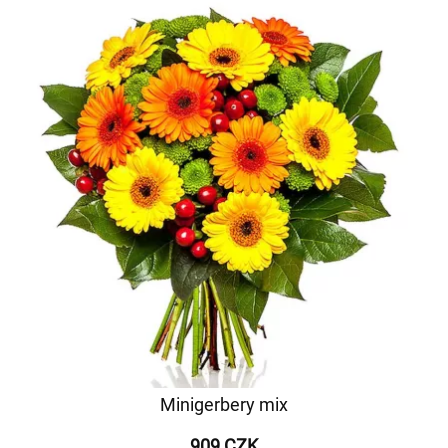
Minigerbery mix
909 CZK