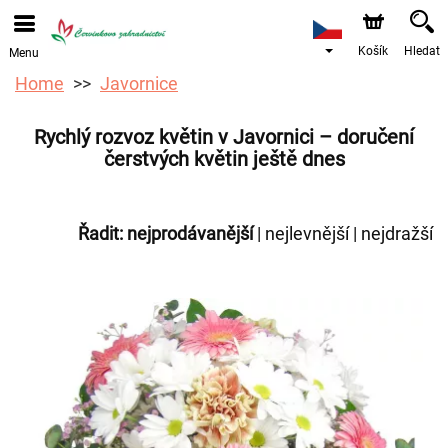
Objednávky přes e-shop přijímáme. Nejbližší možné
doručení je od 12.8.2026 z důvodu dovolené.
Košík
Hledat
Menu
Home
Javornice
Rychlý rozvoz květin v Javornici – doručení
čerstvých květin ještě dnes
Řadit:
nejprodávanější
|
nejlevnější
|
nejdražší