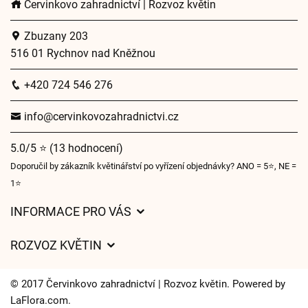
Červinkovo zahradnictví | Rozvoz květin
Zbuzany 203
516 01 Rychnov nad Kněžnou
+420 724 546 276
info@cervinkovozahradnictvi.cz
5.0/5 ⭐ (13 hodnocení)
Doporučil by zákazník květinářství po vyřízení objednávky? ANO = 5⭐, NE =
1⭐
INFORMACE PRO VÁS
Obchodní podmínky
ROZVOZ KVĚTIN
Ochrana osobních údajů
Ceny za doručení
Často kladené dotazy
© 2017 Červinkovo zahradnictví | Rozvoz květin. Powered by
Kam doručujeme květiny
LaFlora.com
.
O nás