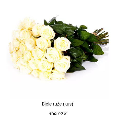
Biele ruže (kus)
109 CZK