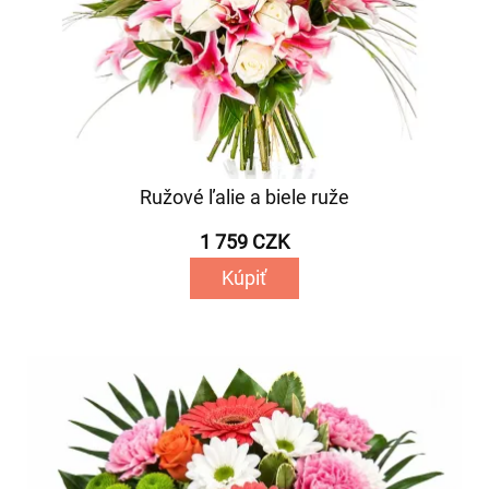
Ružové ľalie a biele ruže
1 759 CZK
Kúpiť