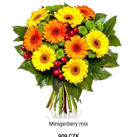
Minigerbery mix
909 CZK