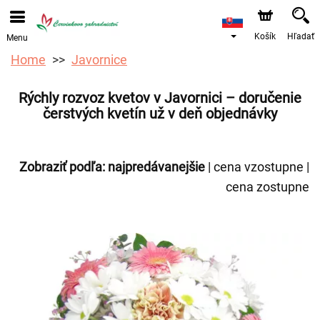
Objednávky prijímame prostredníctvom nášho e-shopu.
Najskorší možný termín doručenia je od 12.8.2026 z
dôvodu dovolenky.
Košík
Hľadať
Menu
Home
Javornice
Rýchly rozvoz kvetov v Javornici – doručenie
čerstvých kvetín už v deň objednávky
Zobraziť podľa:
najpredávanejšie
|
cena vzostupne
|
cena zostupne