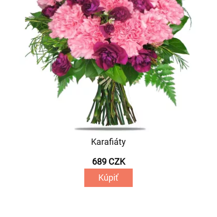
Karafiáty
689 CZK
Kúpiť