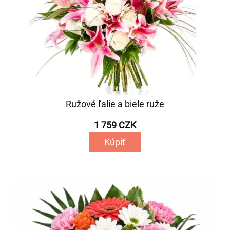
Ružové ľalie a biele ruže
1 759 CZK
Kúpiť