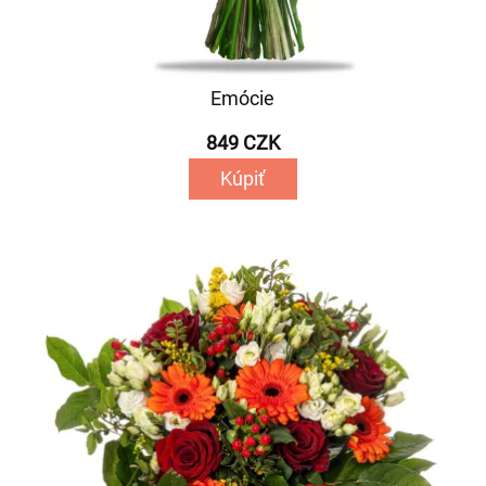
Emócie
849 CZK
Kúpiť