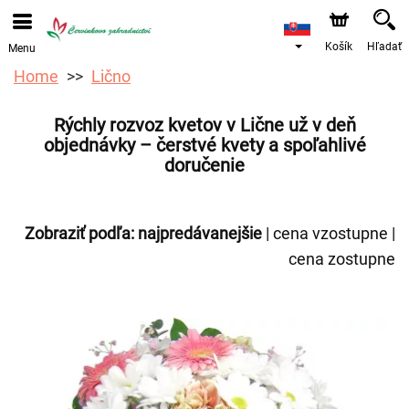
Objednávky prijímame prostredníctvom nášho e-shopu.
Najskorší možný termín doručenia je od 12.8.2026 z
dôvodu dovolenky.
Košík
Hľadať
Menu
Home
Lično
Rýchly rozvoz kvetov v Lične už v deň
objednávky – čerstvé kvety a spoľahlivé
doručenie
Zobraziť podľa:
najpredávanejšie
|
cena vzostupne
|
cena zostupne