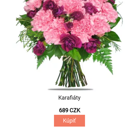
Karafiáty
689 CZK
Kúpiť