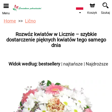
Przyjmujemy zamówienia za pośrednictwem naszego
sklepu internetowego. Najbliższy możliwy termin dostawy
to 12.08.2026 z powodu urlopu.
Koszyk
Szukaj
Menu
Home
Lično
Rozwóz kwiatów w Licznie – szybkie
dostarczenie pięknych kwiatów tego samego
dnia
Widok według:
bestsellery
|
najtańsze
|
Najdroższe