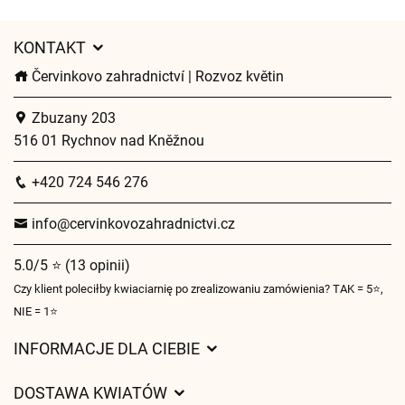
KONTAKT
Červinkovo zahradnictví | Rozvoz květin
Zbuzany 203
516 01 Rychnov nad Kněžnou
+420 724 546 276
info@cervinkovozahradnictvi.cz
5.0/5 ⭐ (13 opinii)
Czy klient poleciłby kwiaciarnię po zrealizowaniu zamówienia? TAK = 5⭐,
NIE = 1⭐
INFORMACJE DLA CIEBIE
Regulamin sklepu internetowego
DOSTAWA KWIATÓW