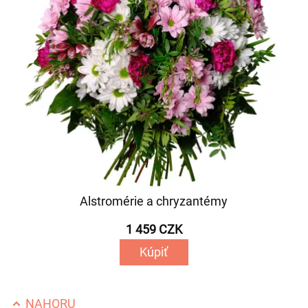
Alstromérie a chryzantémy
1 459 CZK
Kúpiť
NAHORU