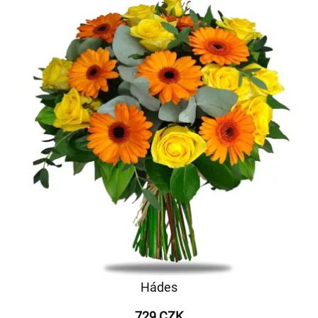
Hádes
729 CZK