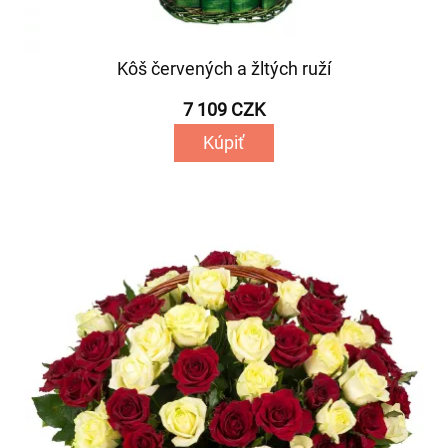
Kôš červených a žltých ruží
7 109 CZK
Kúpiť