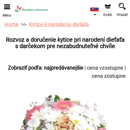
Objednávky prijímame prostredníctvom nášho e-shopu.
Najskorší možný termín doručenia je od 12.8.2026 z
dôvodu dovolenky.
Košík
Hľadať
Menu
Home
Kytice k narodeniu dieťaťa
Rozvoz a doručenie kytice pri narodení dieťaťa
s darčekom pre nezabudnuteľné chvíle
Zobraziť podľa:
najpredávanejšie
|
cena vzostupne
|
cena zostupne