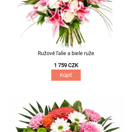
Ružové ľalie a biele ruže
1 759 CZK
Kúpiť