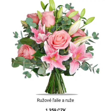
Ružové ľalie a ruže
1 359 CZK