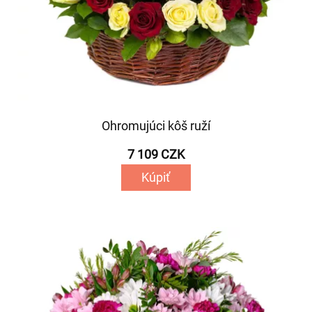
Ohromujúci kôš ruží
7 109 CZK
Kúpiť