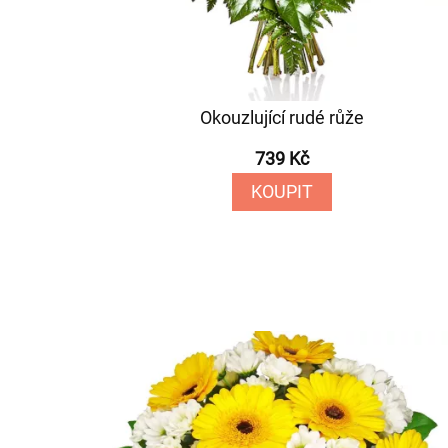
Okouzlující rudé růže
739 Kč
KOUPIT