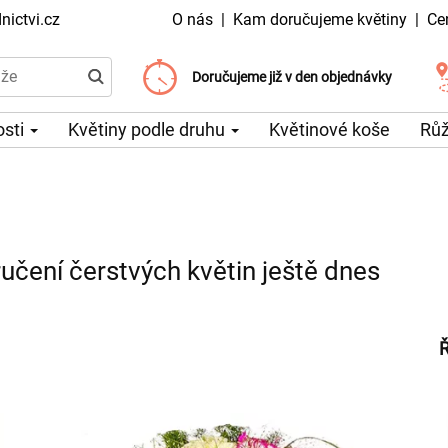
ictvi.cz
O nás
|
Kam doručujeme květiny
|
Ce
Doručujeme již od 99 Kč
Doručujeme již v den objednávky
Možný výběr času a dne doručení
osti
Květiny podle druhu
Květinové koše
Rů
čení čerstvých květin ještě dnes
Ř