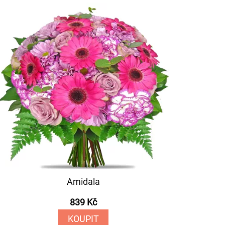
Amidala
839 Kč
KOUPIT