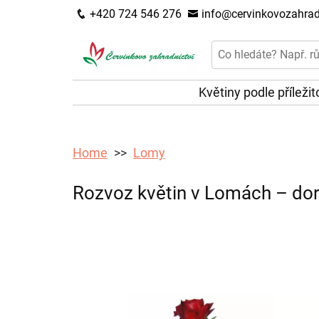
+420 724 546 276
info@cervinkovozahradn
Květiny podle příležit
Home
Lomy
Rozvoz květin v Lomách – doru