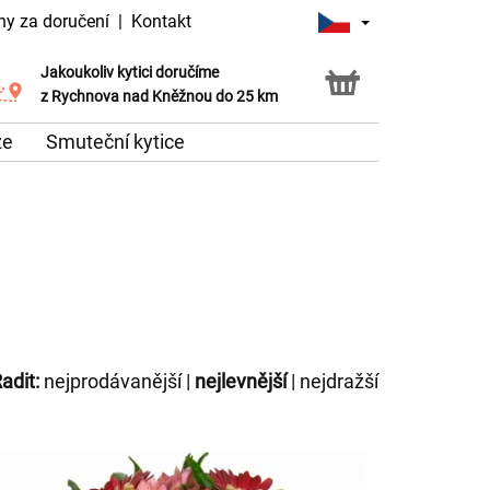
ny za doručení
|
Kontakt
Jakoukoliv kytici doručíme
Možnost vyzvednout v naší květince
z Rychnova nad Kněžnou do 25 km
že
Smuteční kytice
adit:
nejprodávanější
|
nejlevnější
|
nejdražší