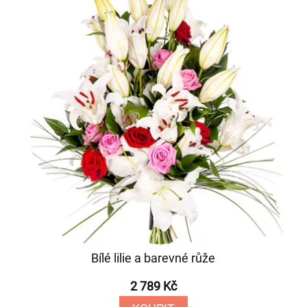
Bílé lilie a barevné růže
2 789 Kč