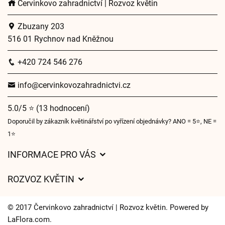
Červinkovo zahradnictví | Rozvoz květin
Zbuzany 203
516 01 Rychnov nad Kněžnou
+420 724 546 276
info@cervinkovozahradnictvi.cz
5.0/5 ⭐ (13 hodnocení)
Doporučil by zákazník květinářství po vyřízení objednávky? ANO = 5⭐, NE =
1⭐
INFORMACE PRO VÁS
Obchodní podmínky
ROZVOZ KVĚTIN
Ochrana osobních údajů
Ceny za doručení
Často kladené dotazy
© 2017 Červinkovo zahradnictví | Rozvoz květin. Powered by
Kam doručujeme květiny
LaFlora.com
.
O nás