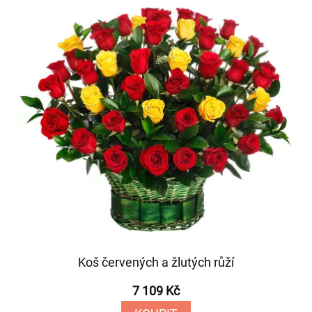
Koš červených a žlutých růží
7 109 Kč