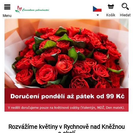
Objednávky přes e-shop přijímáme. Nejbližší možné
doručení je od 12.8.2026 z důvodu dovolené.
Košík
Hledat
Menu
Rozvážíme květiny v Rychnově nad Kněžnou